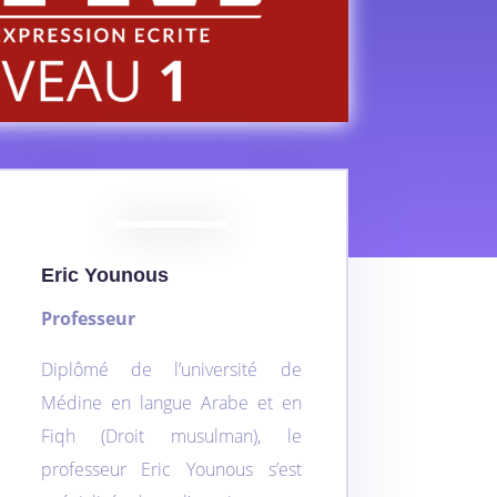
Eric Younous
Professeur
Diplômé de l’université de
Médine en langue Arabe et en
Fiqh (Droit musulman), le
professeur Eric Younous s’est